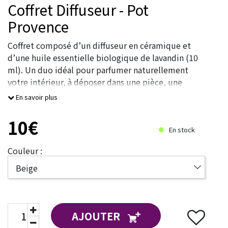
Coffret Diffuseur - Pot
Provence
Coffret composé d’un diffuseur en céramique et
d’une huile essentielle biologique de lavandin (10
ml). Un duo idéal pour parfumer naturellement
votre intérieur, à déposer dans une pièce, une
armoire ou près d’un point de passage pour diffuser
En savoir plus
un parf
10€
En stock
Couleur :
AJOUTER