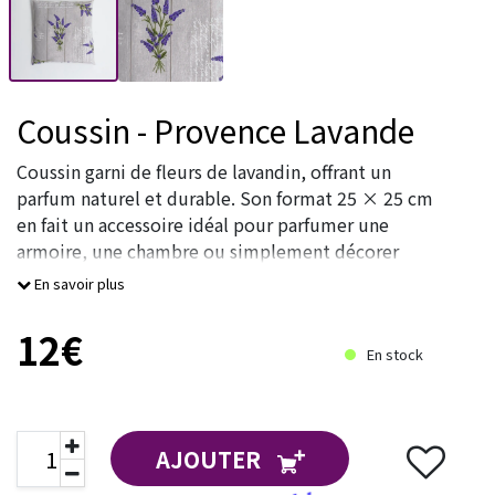
Coussin - Provence Lavande
Coussin garni de fleurs de lavandin, offrant un
parfum naturel et durable. Son format 25 × 25 cm
en fait un accessoire idéal pour parfumer une
armoire, une chambre ou simplement décorer
votre intérieur.
En savoir plus
Un motif typiquement provençal, mettant en vale
12€
En stock
AJOUTER