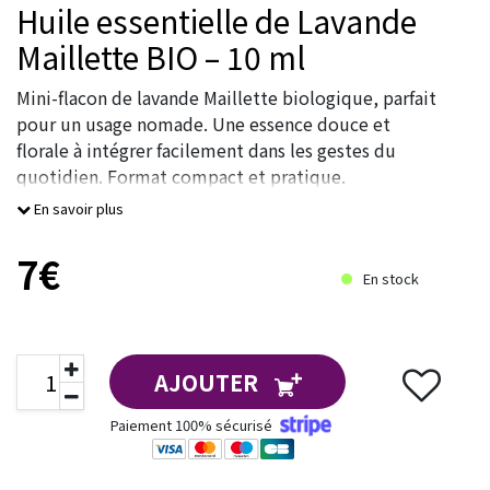
Huile essentielle de Lavande
Maillette BIO – 10 ml
Mini-flacon de lavande Maillette biologique, parfait
pour un usage nomade. Une essence douce et
florale à intégrer facilement dans les gestes du
quotidien. Format compact et pratique.
La lavande Maillette est une variété reconnue pour
En savoir plus
son parfum part
7€
En stock
AJOUTER
Paiement 100% sécurisé