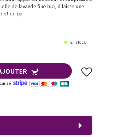
ielle de lavande fine bio, il laisse une
r et un pa
En stock
AJOUTER
curisé