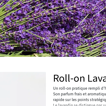
Roll-on Lav
Un roll-on pratique rempli d’h
Son parfum frais et aromatiqu
rapide sur les points stratég
Le lavandin se distingue par u