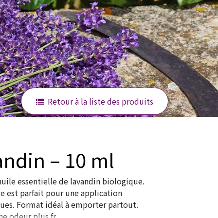
Retour à la liste des produits
andin – 10 ml
uile essentielle de lavandin biologique.
e est parfait pour une application
iques. Format idéal à emporter partout.
ne odeur plus fr