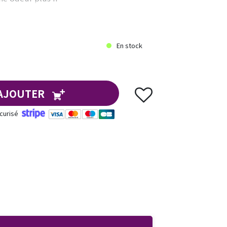
En stock
AJOUTER
curisé